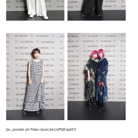
[su_youtube url=”https://youtu.be/LrvPQE-qy20″]